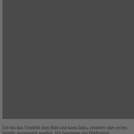
Ich bin das Textfeld zum Bild und kann links, zentriert oder rechts-
bündig ausgespielt werden. Ich bestimme das Bildformat.