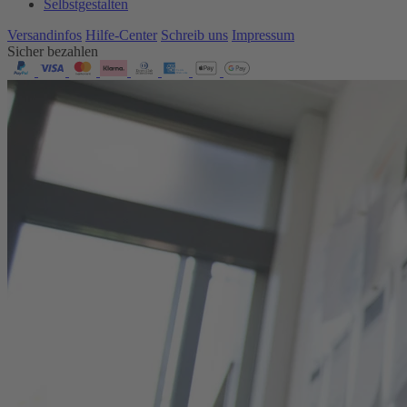
Selbstgestalten
Versandinfos
Hilfe-Center
Schreib uns
Impressum
Sicher bezahlen