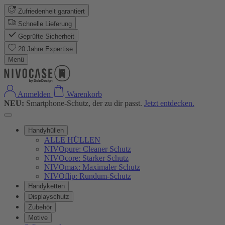
Zufriedenheit garantiert
Schnelle Lieferung
Geprüfte Sicherheit
20 Jahre Expertise
Menü
Anmelden
Warenkorb
NEU:
Smartphone-Schutz, der zu dir passt.
Jetzt entdecken.
Handyhüllen
ALLE HÜLLEN
NIVOpure: Cleaner Schutz
NIVOcore: Starker Schutz
NIVOmax: Maximaler Schutz
NIVOflip: Rundum-Schutz
Handyketten
Displayschutz
Zubehör
Motive