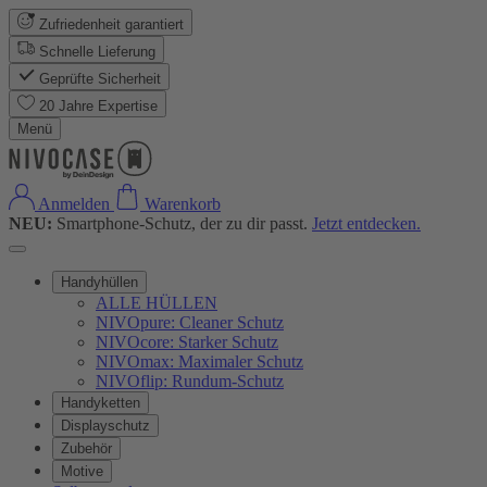
Zufriedenheit garantiert
Schnelle Lieferung
Geprüfte Sicherheit
20 Jahre Expertise
Menü
Anmelden
Warenkorb
NEU:
Smartphone-Schutz, der zu dir passt.
Jetzt entdecken.
Handyhüllen
ALLE HÜLLEN
NIVOpure: Cleaner Schutz
NIVOcore: Starker Schutz
NIVOmax: Maximaler Schutz
NIVOflip: Rundum-Schutz
Handyketten
Displayschutz
Zubehör
Motive