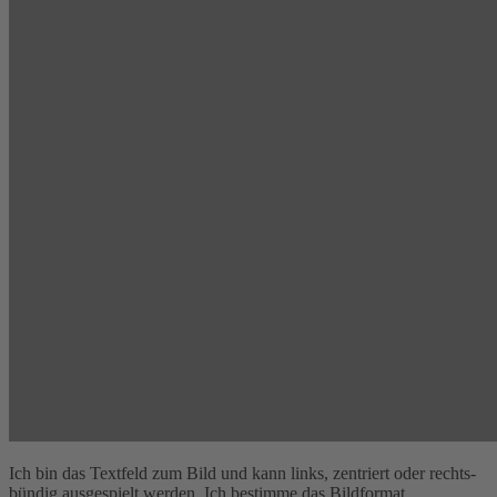
Ich bin das Textfeld zum Bild und kann links, zentriert oder rechts-
bündig ausgespielt werden. Ich bestimme das Bildformat.