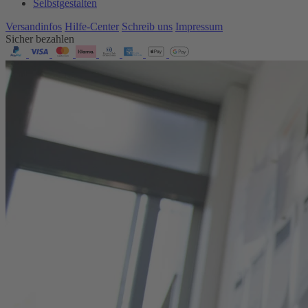
Selbstgestalten
Versandinfos
Hilfe-Center
Schreib uns
Impressum
Sicher bezahlen