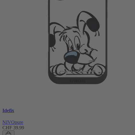
Idefix
NIVOpure
CHF 39.99