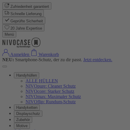
Zufriedenheit garantiert
Schnelle Lieferung
Geprüfte Sicherheit
20 Jahre Expertise
Menü
Anmelden
Warenkorb
NEU:
Smartphone-Schutz, der zu dir passt.
Jetzt entdecken.
Handyhüllen
ALLE HÜLLEN
NIVOpure: Cleaner Schutz
NIVOcore: Starker Schutz
NIVOmax: Maximaler Schutz
NIVOflip: Rundum-Schutz
Handyketten
Displayschutz
Zubehör
Motive