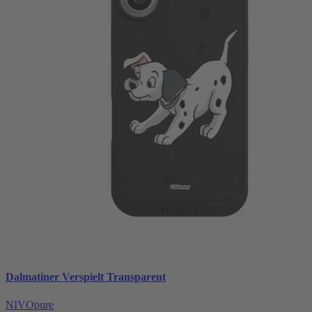
Dalmatiner Verspielt Transparent
NIVOpure