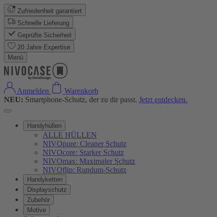
Zufriedenheit garantiert
Schnelle Lieferung
Geprüfte Sicherheit
20 Jahre Expertise
Menü
Anmelden
Warenkorb
NEU:
Smartphone-Schutz, der zu dir passt.
Jetzt entdecken.
Handyhüllen
ALLE HÜLLEN
NIVOpure: Cleaner Schutz
NIVOcore: Starker Schutz
NIVOmax: Maximaler Schutz
NIVOflip: Rundum-Schutz
Handyketten
Displayschutz
Zubehör
Motive