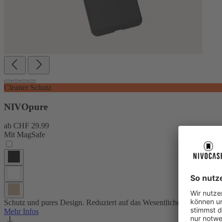
Cleaner Schutz
NIVOpure
ab
CHF 29.99
Mit MagSafe
Schutz und pures Design. Reduziert auf das Wesentliche.
Mehr Infos