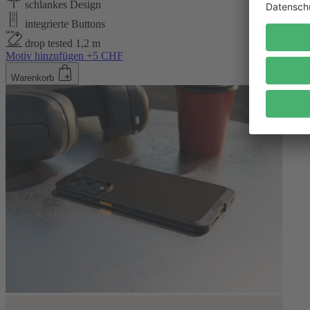
schlankes Design
integrierte Buttons
drop tested 1,2 m
Motiv hinzufügen +5 CHF
Warenkorb