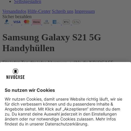
Selbstgestalten
Versandinfos
Hilfe-Center
Schreib uns
Impressum
Sicher bezahlen
Samsung Galaxy S21 5G
Handyhüllen
Für jeden Tag, für jedes Abenteuer - wähle die NIVOCASE
Schutzstufe, die genau zu deinem Leben passt.
Dein Gerät:
Samsung Galaxy S21 5G
Über uns
Über uns
About NIVOCASE
NIVOCASE Test Lab
Schreib uns
Sicher bezahlen
Sicher bezahlen
Hilfe-Center
Hilfe-Center