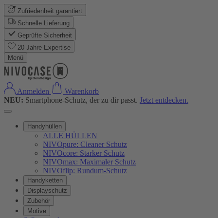
Zufriedenheit garantiert
Schnelle Lieferung
Geprüfte Sicherheit
20 Jahre Expertise
Menü
Anmelden
Warenkorb
NEU:
Smartphone-Schutz, der zu dir passt.
Jetzt entdecken.
Handyhüllen
ALLE HÜLLEN
NIVOpure: Cleaner Schutz
NIVOcore: Starker Schutz
NIVOmax: Maximaler Schutz
NIVOflip: Rundum-Schutz
Handyketten
Displayschutz
Zubehör
Motive