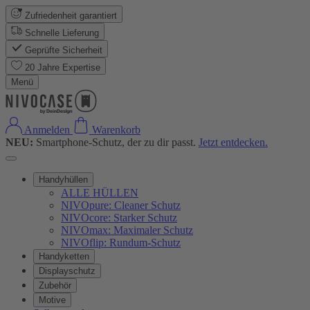
Zufriedenheit garantiert
Schnelle Lieferung
Geprüfte Sicherheit
20 Jahre Expertise
Menü
Anmelden
Warenkorb
NEU:
Smartphone-Schutz, der zu dir passt.
Jetzt entdecken.
Handyhüllen
ALLE HÜLLEN
NIVOpure: Cleaner Schutz
NIVOcore: Starker Schutz
NIVOmax: Maximaler Schutz
NIVOflip: Rundum-Schutz
Handyketten
Displayschutz
Zubehör
Motive