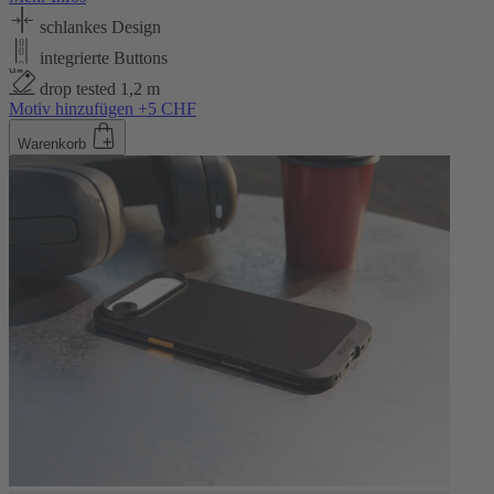
schlankes Design
integrierte Buttons
drop tested 1,2 m
Motiv hinzufügen +5 CHF
Warenkorb