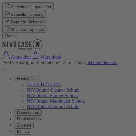
Zufriedenheit garantiert
Schnelle Lieferung
Geprüfte Sicherheit
20 Jahre Expertise
Menü
Anmelden
Warenkorb
NEU:
Smartphone-Schutz, der zu dir passt.
Jetzt entdecken.
Handyhüllen
ALLE HÜLLEN
NIVOpure: Cleaner Schutz
NIVOcore: Starker Schutz
NIVOmax: Maximaler Schutz
NIVOflip: Rundum-Schutz
Handyketten
Displayschutz
Zubehör
Motive