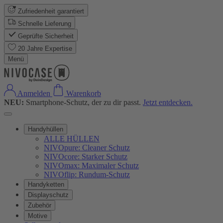
Zufriedenheit garantiert
Schnelle Lieferung
Geprüfte Sicherheit
20 Jahre Expertise
Menü
Anmelden
Warenkorb
NEU:
Smartphone-Schutz, der zu dir passt.
Jetzt entdecken.
Handyhüllen
ALLE HÜLLEN
NIVOpure: Cleaner Schutz
NIVOcore: Starker Schutz
NIVOmax: Maximaler Schutz
NIVOflip: Rundum-Schutz
Handyketten
Displayschutz
Zubehör
Motive