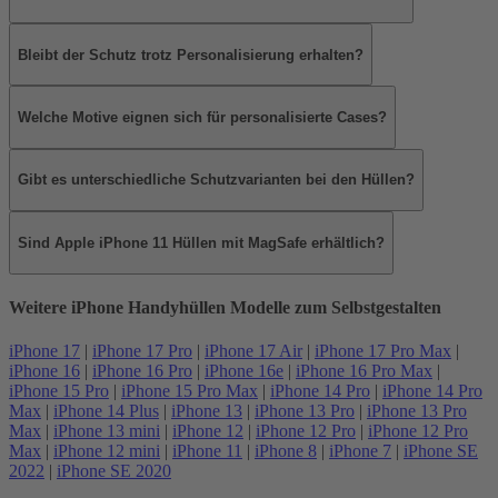
Bleibt der Schutz trotz Personalisierung erhalten?
Welche Motive eignen sich für personalisierte Cases?
Gibt es unterschiedliche Schutzvarianten bei den Hüllen?
Sind Apple iPhone 11 Hüllen mit MagSafe erhältlich?
Weitere iPhone Handyhüllen Modelle zum Selbstgestalten
iPhone 17
|
iPhone 17 Pro
|
iPhone 17 Air
|
iPhone 17 Pro Max
|
iPhone 16
|
iPhone 16 Pro
|
iPhone 16e
|
iPhone 16 Pro Max
|
iPhone 15 Pro
|
iPhone 15 Pro Max
|
iPhone 14 Pro
|
iPhone 14 Pro
Max
|
iPhone 14 Plus
|
iPhone 13
|
iPhone 13 Pro
|
iPhone 13 Pro
Max
|
iPhone 13 mini
|
iPhone 12
|
iPhone 12 Pro
|
iPhone 12 Pro
Max
|
iPhone 12 mini
|
iPhone 11
|
iPhone 8
|
iPhone 7
|
iPhone SE
2022
|
iPhone SE 2020