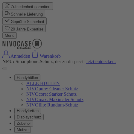
Zufriedenheit garantiert
Schnelle Lieferung
Geprüfte Sicherheit
20 Jahre Expertise
Menü
Anmelden
Warenkorb
NEU:
Smartphone-Schutz, der zu dir passt.
Jetzt entdecken.
Handyhüllen
ALLE HÜLLEN
NIVOpure: Cleaner Schutz
NIVOcore: Starker Schutz
NIVOmax: Maximaler Schutz
NIVOflip: Rundum-Schutz
Handyketten
Displayschutz
Zubehör
Motive