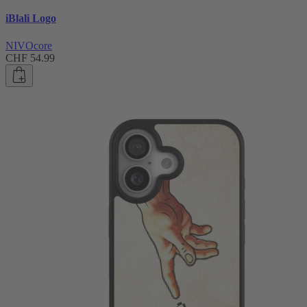
iBlali Logo
NIVOcore
CHF 54.99