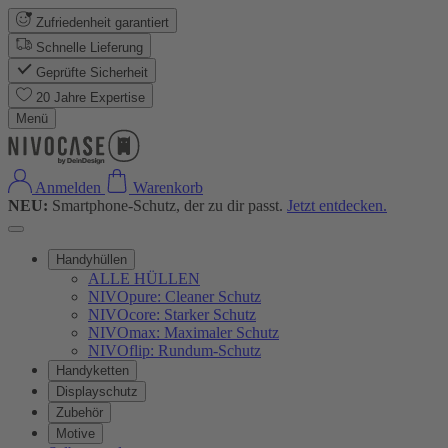
Zufriedenheit garantiert
Schnelle Lieferung
Geprüfte Sicherheit
20 Jahre Expertise
Menü
Anmelden
Warenkorb
NEU:
Smartphone-Schutz, der zu dir passt.
Jetzt entdecken.
Handyhüllen
ALLE HÜLLEN
NIVOpure: Cleaner Schutz
NIVOcore: Starker Schutz
NIVOmax: Maximaler Schutz
NIVOflip: Rundum-Schutz
Handyketten
Displayschutz
Zubehör
Motive