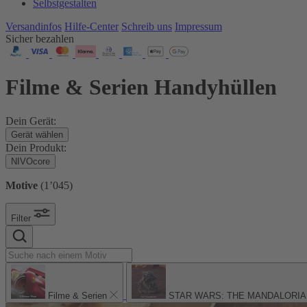
Selbstgestalten
Versandinfos
Hilfe-Center
Schreib uns
Impressum
Sicher bezahlen
Filme & Serien Handyhüllen
Dein Gerät:
Gerät wählen
Dein Produkt:
NIVOcore
Motive
(
1’045
)
Filter
Filme & Serien
STAR WARS: THE MANDALORIA