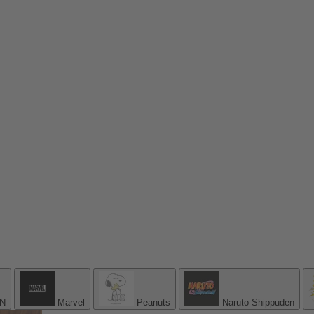
N
Marvel
Peanuts
Naruto Shippuden