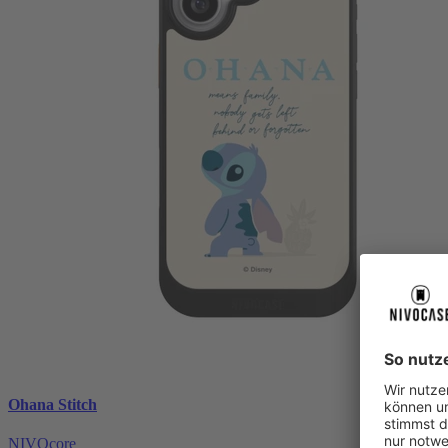
Ohana Stitch
NIVOcore