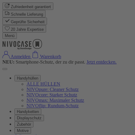
Zufriedenheit garantiert
Schnelle Lieferung
Geprüfte Sicherheit
20 Jahre Expertise
Menü
Anmelden
Warenkorb
NEU:
Smartphone-Schutz, der zu dir passt.
Jetzt entdecken.
Handyhüllen
ALLE HÜLLEN
NIVOpure: Cleaner Schutz
NIVOcore: Starker Schutz
NIVOmax: Maximaler Schutz
NIVOflip: Rundum-Schutz
Handyketten
Displayschutz
Zubehör
Motive