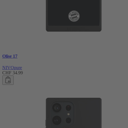
Olise 17
NIVOpure
CHF 34.99