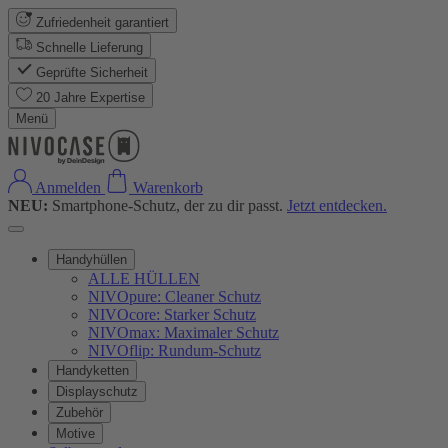
Zufriedenheit garantiert
Schnelle Lieferung
Geprüfte Sicherheit
20 Jahre Expertise
Menü
Anmelden
Warenkorb
NEU:
Smartphone-Schutz, der zu dir passt.
Jetzt entdecken.
Handyhüllen
ALLE HÜLLEN
NIVOpure: Cleaner Schutz
NIVOcore: Starker Schutz
NIVOmax: Maximaler Schutz
NIVOflip: Rundum-Schutz
Handyketten
Displayschutz
Zubehör
Motive