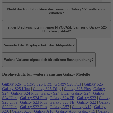
Bleibt die Touch-Funktion des Samsung Galaxy S25 vollständig
erhalten?
Ist der Displayschutz mit einer NIVOCASE Samsung Galaxy S25
Hülle kompatibel?
Verändert der Displayschutz die Bildqualität?
Welche Variante eignet sich für stärkere Beanspruchung?
Displayschutz für weitere Samsung Galaxy Modelle
Galaxy S26
|
Galaxy S26 Ultra
|
Galaxy S26 Plus
|
Galaxy S25
|
Galaxy S25 Ultra
|
Galaxy S25 Edge
|
Galaxy S25 Plus
|
Galaxy
S24
|
Galaxy S24 Plus
|
Galaxy S24 Ultra
|
Galaxy S24
|
Galaxy
S24 Ultra
|
Galaxy S24 Plus
|
Galaxy S24 FE
|
Galaxy S23
|
Galaxy
S23 Ultra
|
Galaxy S23 Plus
|
Galaxy S23 FE
|
Galaxy S22
|
Galaxy
S22 Ultra
|
Galaxy S22 Plus
|
Galaxy A57
|
Galaxy A17
|
Galaxy
A56
|
Galaxy A36
|
Galaxy A16
|
Galaxy A55
|
Galaxy 15
|
Galaxy