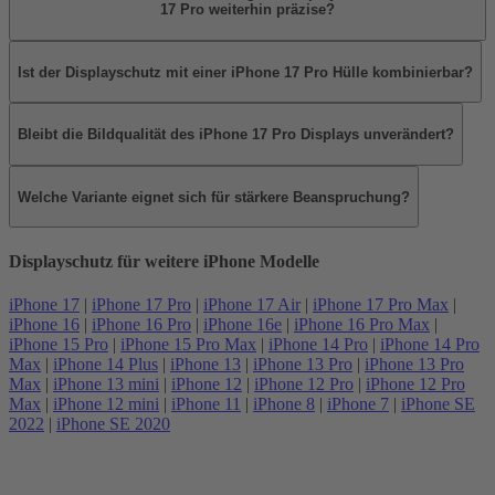
17 Pro weiterhin präzise?
Ist der Displayschutz mit einer iPhone 17 Pro Hülle kombinierbar?
Bleibt die Bildqualität des iPhone 17 Pro Displays unverändert?
Welche Variante eignet sich für stärkere Beanspruchung?
Displayschutz für weitere iPhone Modelle
iPhone 17
|
iPhone 17 Pro
|
iPhone 17 Air
|
iPhone 17 Pro Max
|
iPhone 16
|
iPhone 16 Pro
|
iPhone 16e
|
iPhone 16 Pro Max
|
iPhone 15 Pro
|
iPhone 15 Pro Max
|
iPhone 14 Pro
|
iPhone 14 Pro
Max
|
iPhone 14 Plus
|
iPhone 13
|
iPhone 13 Pro
|
iPhone 13 Pro
Max
|
iPhone 13 mini
|
iPhone 12
|
iPhone 12 Pro
|
iPhone 12 Pro
Max
|
iPhone 12 mini
|
iPhone 11
|
iPhone 8
|
iPhone 7
|
iPhone SE
2022
|
iPhone SE 2020