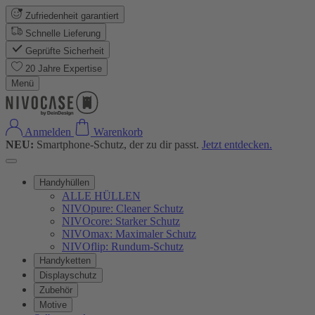
Zufriedenheit garantiert
Schnelle Lieferung
Geprüfte Sicherheit
20 Jahre Expertise
Menü
Anmelden
Warenkorb
NEU:
Smartphone-Schutz, der zu dir passt.
Jetzt entdecken.
Handyhüllen
ALLE HÜLLEN
NIVOpure: Cleaner Schutz
NIVOcore: Starker Schutz
NIVOmax: Maximaler Schutz
NIVOflip: Rundum-Schutz
Handyketten
Displayschutz
Zubehör
Motive