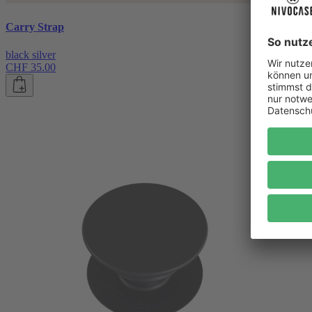
Carry Strap
black silver
CHF 35.00