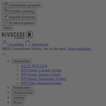
Zufriedenheit garantiert
Schnelle Lieferung
Geprüfte Sicherheit
20 Jahre Expertise
Menü
Anmelden
Warenkorb
NEU:
Smartphone-Schutz, der zu dir passt.
Jetzt entdecken.
Handyhüllen
ALLE HÜLLEN
NIVOpure: Cleaner Schutz
NIVOcore: Starker Schutz
NIVOmax: Maximaler Schutz
NIVOflip: Rundum-Schutz
Handyketten
Displayschutz
Zubehör
Motive