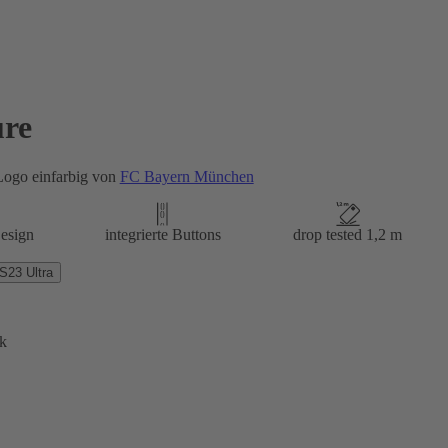
re
ogo einfarbig von
FC Bayern München
esign
integrierte Buttons
drop tested 1,2 m
23 Ultra
k