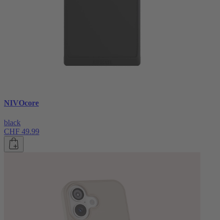
NIVOcore
black
CHF 49.99