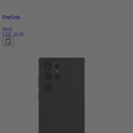
PopGrip
black
CHF 29.99