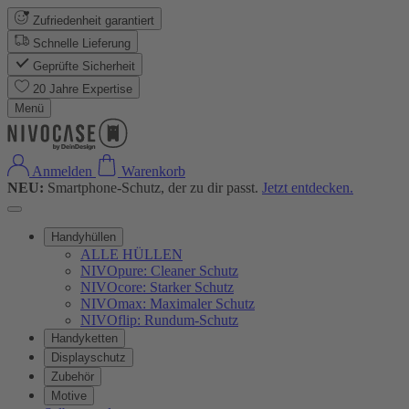
Zufriedenheit garantiert
Schnelle Lieferung
Geprüfte Sicherheit
20 Jahre Expertise
Menü
Anmelden
Warenkorb
NEU:
Smartphone-Schutz, der zu dir passt.
Jetzt entdecken.
Handyhüllen
ALLE HÜLLEN
NIVOpure: Cleaner Schutz
NIVOcore: Starker Schutz
NIVOmax: Maximaler Schutz
NIVOflip: Rundum-Schutz
Handyketten
Displayschutz
Zubehör
Motive