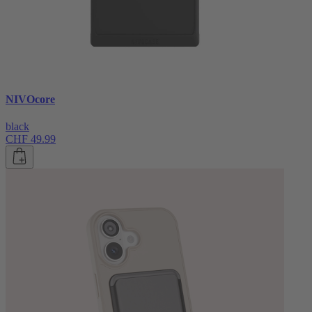
NIVOcore
black
CHF 49.99