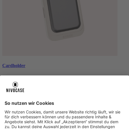
Cardholder
black
CHF 26.99
Über uns
Über uns
About NIVOCASE
NIVOCASE Test Lab
Schreib uns
Sicher bezahlen
Sicher bezahlen