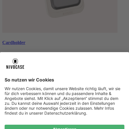
Cardholder
black
CHF 26.99
Über uns
Über uns
About NIVOCASE
NIVOCASE Test Lab
Schreib uns
Sicher bezahlen
Sicher bezahlen
Hilfe-Center
Hilfe-Center
Zahlungsarten
Versandinfos
Alle Hilfe-Themen
Service
Service