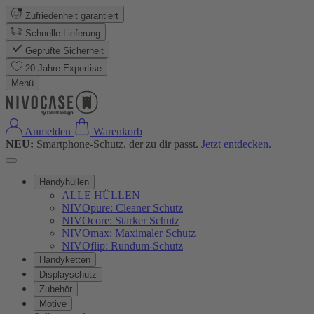
Zufriedenheit garantiert
Schnelle Lieferung
Geprüfte Sicherheit
20 Jahre Expertise
Menü
Anmelden
Warenkorb
NEU:
Smartphone-Schutz, der zu dir passt.
Jetzt entdecken.
Handyhüllen
ALLE HÜLLEN
NIVOpure: Cleaner Schutz
NIVOcore: Starker Schutz
NIVOmax: Maximaler Schutz
NIVOflip: Rundum-Schutz
Handyketten
Displayschutz
Zubehör
Motive