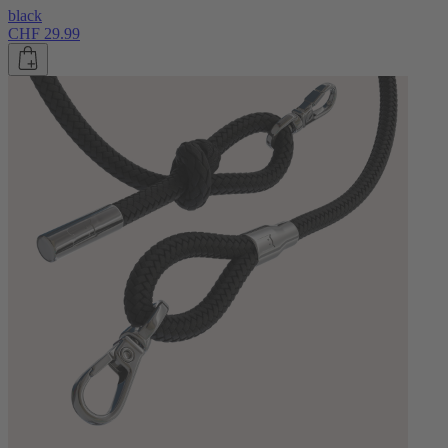
black
CHF 29.99