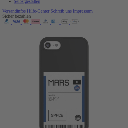
Selbstgestalten
Versandinfos
Hilfe-Center
Schreib uns
Impressum
Sicher bezahlen