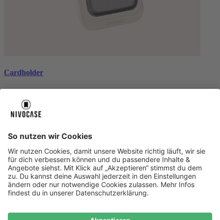
Cardholder
black
CHF 26.99
Über uns
Über uns
About NIVOCASE
NIVOCASE Test Lab
Schreib uns
Sicher bezahlen
Sicher bezahlen
Hilfe-Center
Hilfe-Center
Zahlungsarten
Versandinfos
Alle Hilfe-Themen
Service
Service