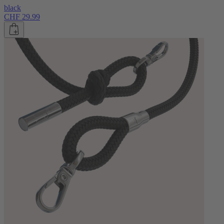
black
CHF 29.99