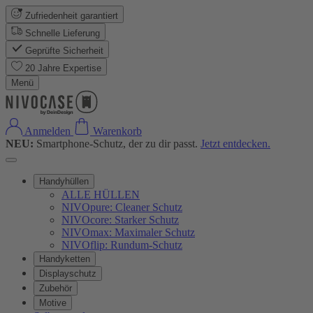
Zufriedenheit garantiert
Schnelle Lieferung
Geprüfte Sicherheit
20 Jahre Expertise
Menü
Anmelden
Warenkorb
NEU:
Smartphone-Schutz, der zu dir passt.
Jetzt entdecken.
Handyhüllen
ALLE HÜLLEN
NIVOpure: Cleaner Schutz
NIVOcore: Starker Schutz
NIVOmax: Maximaler Schutz
NIVOflip: Rundum-Schutz
Handyketten
Displayschutz
Zubehör
Motive